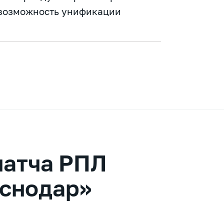
 возможность унификации
матча РПЛ
аснодар»