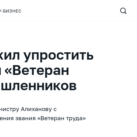
У-БИЗНЕС
ил упростить
я «Ветеран
ышленников
нистру Алиханову с
ения звания «Ветеран труда»
.