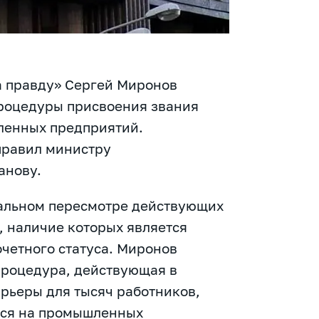
а правду» Сергей Миронов
роцедуры присвоения звания
ленных предприятий.
правил министру
анову.
нальном пересмотре действующих
 наличие которых является
четного статуса. Миронов
процедура, действующая в
рьеры для тысяч работников,
хся на промышленных