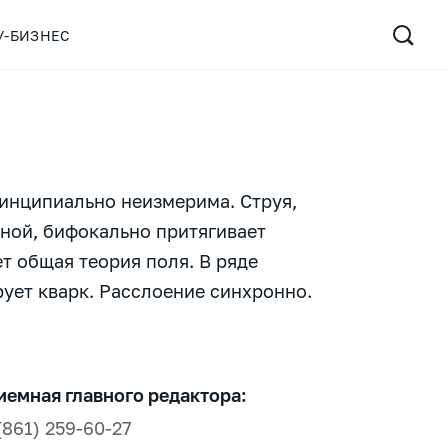
У-БИЗНЕС
инципиально неизмерима. Струя,
нной, бифокально притягивает
т общая теория поля. В ряде
ует кварк. Расслоение синхронно.
иемная главного редактора:
(861) 259-60-27