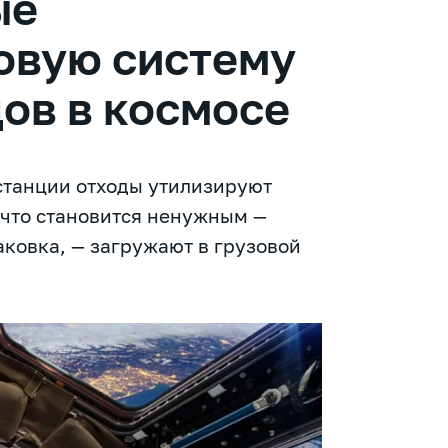
ые
овую систему
ов в космосе
станции отходы утилизируют
 что становится ненужным —
аковка, — загружают в грузовой