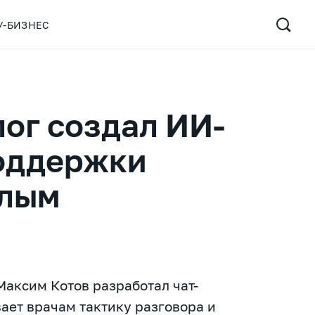
У-БИЗНЕС
ог создал ИИ-
поддержки
ёлым
аксим Котов разработал чат-
ает врачам тактику разговора и