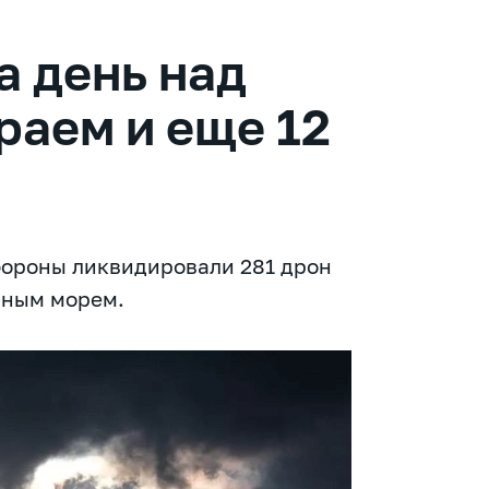
а день над
раем и еще 12
бороны ликвидировали 281 дрон
рным морем.