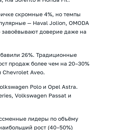
ричке скромные 4%, но темпы
пулярные — Haval Jolion, OMODA
но завоёвывают доверие даже на
ибавили 26%. Традиционные
Рост продаж более чем на 20–30%
 Chevrolet Aveo.
lkswagen Polo и Opel Astra.
ries, Volkswagen Passat и
ессменные лидеры по объёму
 наибольший рост (40–50%)