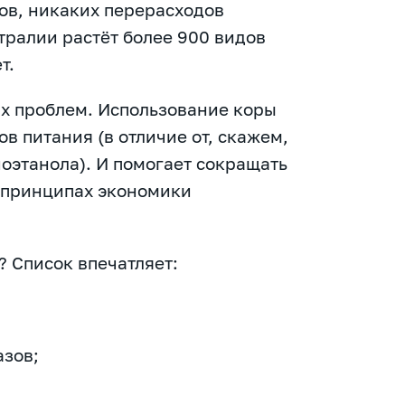
ов, никаких перерасходов
стралии растёт более 900 видов
т.
ых проблем. Использование коры
в питания (в отличие от, скажем,
иоэтанола). И помогает сокращать
а принципах экономики
? Список впечатляет:
азов;