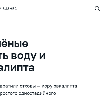
У-БИЗНЕС
чёные
ь воду и
алипта
вратили отходы — кору эвкалипта
простого одностадийного