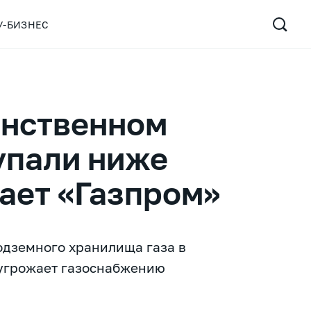
У-БИЗНЕС
инственном
упали ниже
ает «Газпром»
одземного хранилища газа в
о угрожает газоснабжению