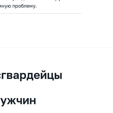
мную проблему.
сгвардейцы
мужчин