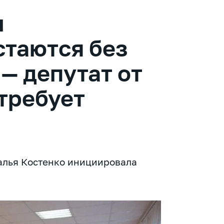
и
стаются без
 — депутат от
требует
талья Костенко инициировала