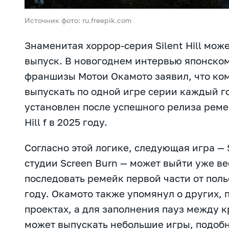
Источник фото: ru.freepik.com
Знаменитая хоррор-серия Silent Hill мож
выпуск. В новогоднем интервью японско
франшизы Мотои Окамото заявил, что ко
выпускать по одной игре серии каждый г
установлен после успешного релиза ремейк
Hill f в 2025 году.
Согласно этой логике, следующая игра — Si
студии Screen Burn — может выйти уже ве
последовать ремейк первой части от поль
году. Окамото также упомянул о других,
проектах, а для заполнения пауз между
может выпускать небольшие игры, подобные