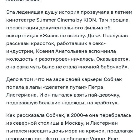
Эта леденящая душу история прозвучала в летнем
кинотеатре Summer Cinema by KION. Там прошла
презентация документального фильма об
эскортницах «Жизнь по вызову. Док». Послушав
рассказы красоток, работавших в секс-
индустрии, Ксения Анатольевна вспомнила
молодость и разоткровенничалась. Оказывается,
она сама чуть было не стала «ночной бабочкой».
Дело в том, что на заре своей карьеры Собчак
попала в лапы «делателя путан» Петра
Листермана. И он пытался взять пай-девочку,
подававшую большие надежды, на «работу».
Как рассказала Собчак, в 2000-е она перебралась
из северной столицы в Москву, и Листерман
пытался насадить дочь мэра на крючок, предлагая
невозможное – фото на обложке Vogue. Еще