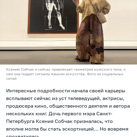
Ксению Собчак и сейчас привлекает геометрия мужского тела, о
чем она подает сигналы языком искусства. Фото из социальных
сетей
Интересные подробности начала своей карьеры
всплывают сейчас из уст телеведущей, актрисы,
продюсера кино, общественного деятеля и автора
нескольких книг. Дочь первого мэра Санкт-
Петербурга Ксения Собчак призналась, что
вполне могла бы стать эскортницей… Но вовремя
спохватилась.