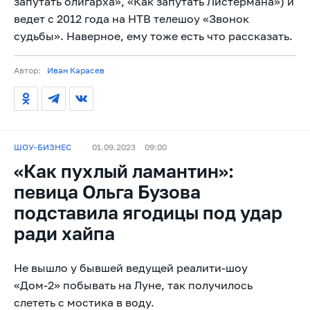
запутать олигарха», «Как запутать Листермана») и
ведет с 2012 года на НТВ телешоу «Звонок
судьбы». Наверное, ему тоже есть что рассказать.
Автор:
Иван Карасев
ШОУ-БИЗНЕС
01.09.2023
09:00
«Как пухлый ламантин»:
певица Ольга Бузова
подставила ягодицы под удар
ради хайпа
Не вышло у бывшей ведущей реалити-шоу
«Дом-2» побывать на Луне, так получилось
слететь с мостика в воду.