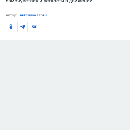
самочувствия и легкости в движении.
Автор:
Ангелина Егоян
КАК ИНТЕРЕСНО
15.06.2026
18:01
Солнце под контролем: как
выбрать правильные
солнечные очки
От правильного выбора солнечных очков зависит
здоровье глаз.