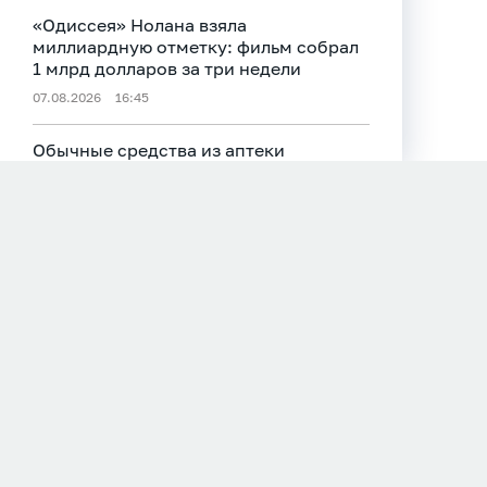
«Одиссея» Нолана взяла
миллиардную отметку: фильм собрал
1 млрд долларов за три недели
07.08.2026
16:45
Обычные средства из аптеки
способны оказать огороднику не одну
большую услугу
07.08.2026
16:40
Росгвардеец спас тонувшего ребенка
в Азовском море
07.08.2026
16:40
Кризис в Агаповке: начались съемки
2‑го сезона «Кузя. Путь к успеху»
07.08.2026
16:35
Российские гимнастки рискуют