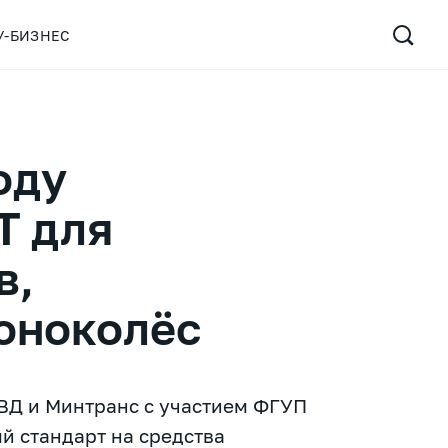
У-БИЗНЕС
оду
Т для
в,
моноколёс
МВД и Минтранс с участием ФГУП
 стандарт на средства