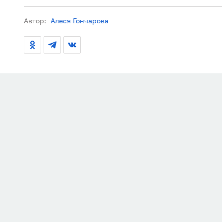
Автор:
Алеся Гончарова
ЧТО ПРОИСХОДИТ
07.08.2026
19:00
105 пляжей Анап
разрешение на о
Роспотребнадзор выдал разрешение на о