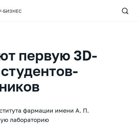
У-БИЗНЕС
ют первую 3D-
 студентов-
ьников
титута фармации имени А. П.
вую лабораторию