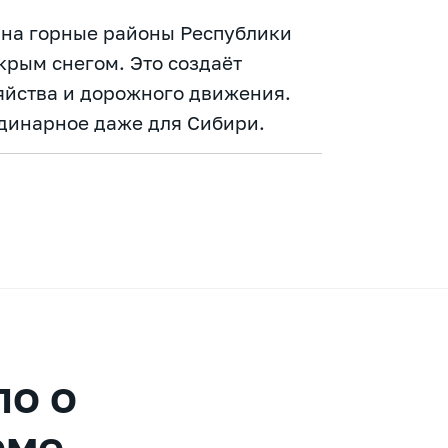
 на горные районы Республики
крым снегом. Это создаёт
яйства и дорожного движения.
рдинарное даже для Сибири.
о о
еме