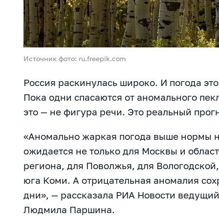
Источник фото: ru.freepik.com
Россия раскинулась широко. И погода эт
Пока одни спасаются от аномального пекл
это — не фигура речи. Это реальный прог
«Аномально жаркая погода выше нормы н
ожидается не только для Москвы и област
региона, для Поволжья, для Вологодской,
юга Коми. А отрицательная аномалия со
дни», — рассказала РИА Новости ведущи
Людмила Паршина.