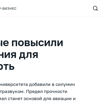
У-БИЗНЕС
ые повысили
ния для
рть
университета добавили в силумин
ьтразвуком. Предел прочности
иал станет основой для авиации и