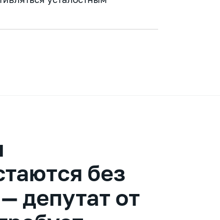
и
стаются без
 — депутат от