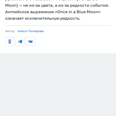
Moon) — не из-за цвета, а из-за редкости события.
Английское выражение «Once in a Blue Moon»
означает исключительную редкость.
Автор:
Алеся Гончарова
ЧТО ПРОИСХОДИТ
09.08.2026
11:00
Вениамин Кондратьев
поздравил работников
строительной отрасли Кубани
с профессиональным
праздником
Губернатор Краснодарского края пожелал