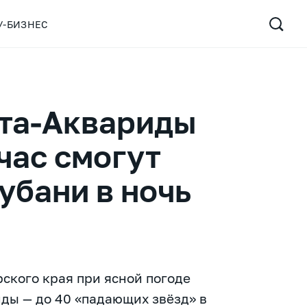
У-БИЗНЕС
эта-Аквариды
час смогут
убани в ночь
рского края при ясной погоде
иды — до 40 «падающих звёзд» в