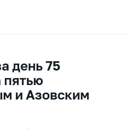
а день 75
 пятью
ым и Азовским