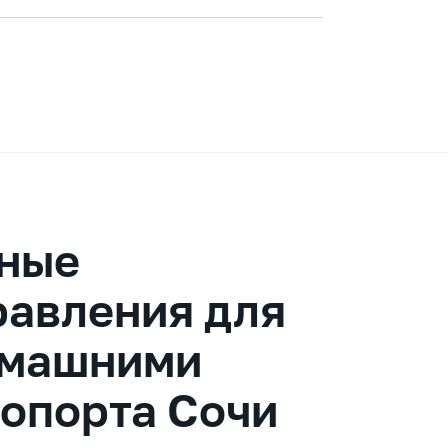
ные
равления для
омашними
ропорта Сочи