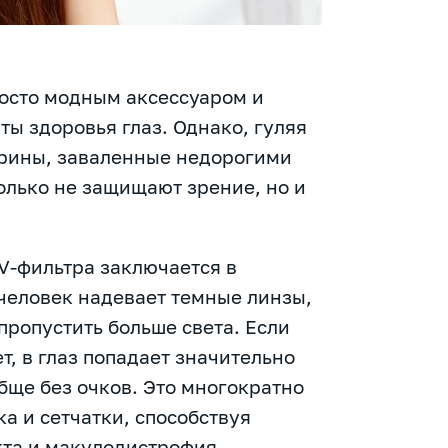
росто модным аксессуаром и
ы здоровья глаз. Однако, гуляя
трины, заваленные недорогими
олько не защищают зрение, но и
V-фильтра заключается в
человек надевает темные линзы,
пропустить больше света. Если
т, в глаз попадает значительно
бще без очков. Это многократно
а и сетчатки, способствуя
кта и макулодистрофия.