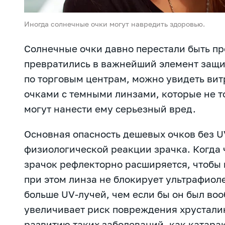
Иногда солнечные очки могут навредить здоровью.
Солнечные очки давно перестали быть п
превратились в важнейший элемент защит
по торговым центрам, можно увидеть ви
очками с темными линзами, которые не т
могут нанести ему серьезный вред.
Основная опасность дешевых очков без U
физиологической реакции зрачка. Когда 
зрачок рефлекторно расширяется, чтобы 
при этом линза не блокирует ультрафиоле
больше UV-лучей, чем если бы он был воо
увеличивает риск повреждения хрусталик
развитию таких заболеваний, как катара