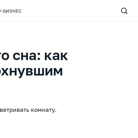
У-БИЗНЕС
о сна: как
охнувшим
ветривать комнату.