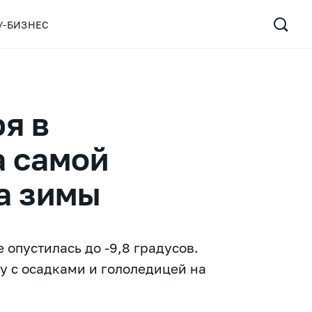
У-БИЗНЕС
ря в
а самой
а зимы
 опустилась до -9,8 градусов.
у с осадками и гололедицей на