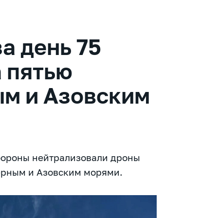
а день 75
 пятью
ым и Азовским
бороны нейтрализовали дроны
ерным и Азовским морями.