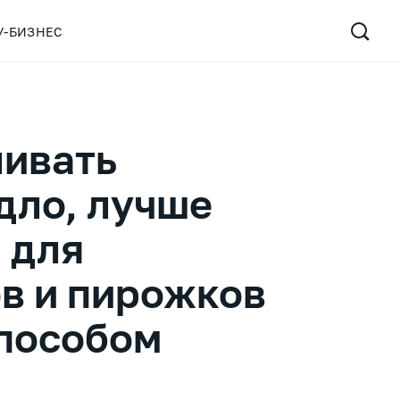
У-БИЗНЕС
ливать
дло, лучше
 для
в и пирожков
способом