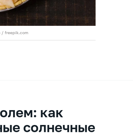
/ freepik.com
олем: как
ные солнечные